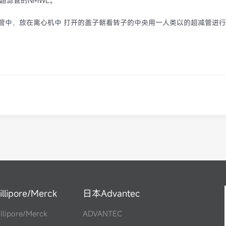
使用超滤管的NMWL。
管中，放在离心机中 打开的盖子朝看转子的中央用一人类以的超减管进行平衡
illipore/Merck
日本Advantec
llipore/Merck
ADVANTEC