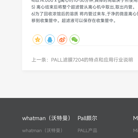
4)以14.000 x g离心约10-30分钟,具体时间取决于所
5) 离心结束后将整个超滤管从离心机中取出,取出内管。
6)为了回收浓馆后的溶质 将内管过来车,于净的微是离心
移到收集管中。超滤液可以保存在收集管中。
上一条：PALL滤膜7204的特点和应用行业说明
whatman（沃特曼）
Pall颇尔
M
whatman（沃特曼）
PALL产品
Mi